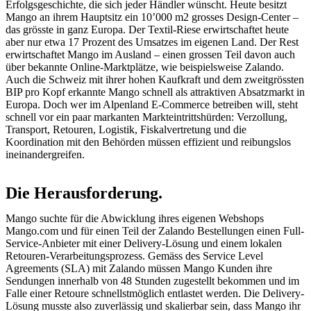
Erfolgsgeschichte, die sich jeder Händler wünscht. Heute besitzt
Mango an ihrem Hauptsitz ein 10’000 m2 grosses Design-Center –
das grösste in ganz Europa. Der Textil-Riese erwirtschaftet heute
aber nur etwa 17 Prozent des Umsatzes im eigenen Land. Der Rest
erwirtschaftet Mango im Ausland – einen grossen Teil davon auch
über bekannte Online-Marktplätze, wie beispielsweise Zalando.
Auch die Schweiz mit ihrer hohen Kaufkraft und dem zweitgrössten
BIP pro Kopf erkannte Mango schnell als attraktiven Absatzmarkt in
Europa. Doch wer im Alpenland E-Commerce betreiben will, steht
schnell vor ein paar markanten Markteintrittshürden: Verzollung,
Transport, Retouren, Logistik, Fiskalvertretung und die
Koordination mit den Behörden müssen effizient und reibungslos
ineinandergreifen.
Die Herausforderung.
Mango suchte für die Abwicklung ihres eigenen Webshops
Mango.com und für einen Teil der Zalando Bestellungen einen Full-
Service-Anbieter mit einer Delivery-Lösung und einem lokalen
Retouren-Verarbeitungsprozess. Gemäss des Service Level
Agreements (SLA) mit Zalando müssen Mango Kunden ihre
Sendungen innerhalb von 48 Stunden zugestellt bekommen und im
Falle einer Retoure schnellstmöglich entlastet werden. Die Delivery-
Lösung musste also zuverlässig und skalierbar sein, dass Mango ihr