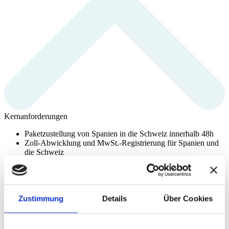
Kernanforderungen
Paketzustellung von Spanien in die Schweiz innerhalb 48h
Zoll-Abwicklung und MwSt.-Registrierung für Spanien und
die Schweiz
Schnellstmögliche Retourenverarbeitung zur
Kundenentlastung
Volle Kostentransparenz bei maximaler Flexibilität
Technische Integration und Schnittstellen-Anbindung
Zustimmung
Details
Über Cookies
"Thanks to the good cooperation with MS Direct and their logistics
and returns services, we are able to offer a better shopping
experience to our customers in Switzerland."