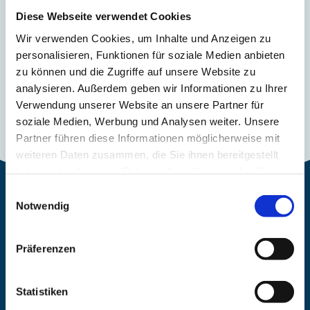
eigene Gefahr. Änderungen können jederzeit
Diese Webseite verwendet Cookies
vorgenommen werden.
Wir verwenden Cookies, um Inhalte und Anzeigen zu
personalisieren, Funktionen für soziale Medien anbieten
zu können und die Zugriffe auf unsere Website zu
analysieren. Außerdem geben wir Informationen zu Ihrer
Verwendung unserer Website an unsere Partner für
soziale Medien, Werbung und Analysen weiter. Unsere
Partner führen diese Informationen möglicherweise mit
weiteren Daten zusammen, die Sie ihnen bereitgestellt
haben oder die sie im Rahmen Ihrer Nutzung der Dienste
gesammelt haben.
Einwilligungsauswahl
Notwendig
Präferenzen
Starte mit uns durch!
Kostenloses Angebot.
Statistiken