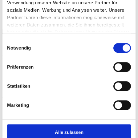
Verwendung unserer Website an unsere Partner für
soziale Medien, Werbung und Analysen weiter. Unsere
Partner führen diese Informationen möglicherweise mit
weiteren Daten zusammen, die Sie ihnen bereitgestellt
haben oder die sie im Rahmen Ihrer Nutzung der Dienste
gesammelt haben.
Einwilligungsauswahl
Zusatzoptionen für dein Pick & Pack.
Notwendig
Deine Möglichkeiten
Präferenzen
One-Scan-Shipping
Statistiken
Ideal für Einzelobjekt-Aufträge ermöglicht das One-Scan-Shipping
einen beschleunigten Versand mit weniger Handgriffen und
Aufwänden.
Marketing
Cross-Dock-Shipping
Alle zulassen
Wir können angelieferte Waren direkt verpacken und