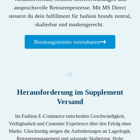
Kontakt / Support
Englisch
Deutsch
anspruchsvolle Retourenprozesse. Mit MS Direct
Wachsende Brands
Funktionen
Partner
steuerst du dein fulfillment für fashion brands zentral,
Supplement
Systeme integrieren
skalierbar und markengerecht.
Unsere Partner für Logistik, Versand,
Fashion
International versenden
Marktplätze und Integrationen.
Zoll & Steuern automatisieren
Integration
Länder
Beratungstermin vereinbaren
Übersicht
Rücksendungen lokal managen
Schweiz
Management & Team
Shopify
Versand optimieren
Deutschland
Unser Team für deinen Erfolg.
WooCommerce
Länder-Guides
Presta
Schweiz
Shopware
UK
Herausforderung im Supplement
Adobe Commerce
Versand
Preise
Im Fashion E-Commerce entscheiden Geschwindigkeit,
Fulfillment Kalkulator
Verfügbarkeit und Customer Experience über den Erfolg einer
Marke. Gleichzeitig steigen die Anforderungen an Lagerlogik,
Retourenmanagement und saisonale Skalierung. Hohe