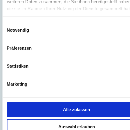
weiteren Daten zusammen, die Sie ihnen bereitgestellt habe
die sie im Rahmen Ihrer Nutzung der Dienste gesammelt ha
Einwilligungsauswahl
Notwendig
Häufig gestellte Fragen.
Präferenzen
Statistiken
Warum sollte ich mein Fashion
Fulfillment outsourcen?
Marketing
Was genau ist Fashion Fulfillment?
Alle zulassen
Auswahl erlauben