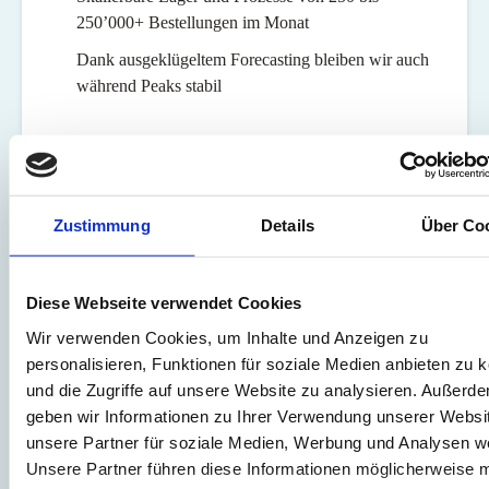
250’000+ Bestellungen im Monat
Dank ausgeklügeltem Forecasting bleiben wir auch
während Peaks stabil
Expertise mit Fashion & Retouren
Zustimmung
Details
Über Co
Wir verarbeiten jedes Jahr rund 29 Millionen Retouren,
wovon der Grossteil aus dem Fashion-Bereich
Diese Webseite verwendet Cookies
stammt.
Wir verwenden Cookies, um Inhalte und Anzeigen zu
Grösster Schweizer Fashionhändler ist Teil unseres
personalisieren, Funktionen für soziale Medien anbieten zu 
Kundenstamms
und die Zugriffe auf unsere Website zu analysieren. Außerd
geben wir Informationen zu Ihrer Verwendung unserer Websi
Eigenes Retourentool für optimale Prozesse in der
unsere Partner für soziale Medien, Werbung und Analysen we
Retourenverarbeitung
Unsere Partner führen diese Informationen möglicherweise m