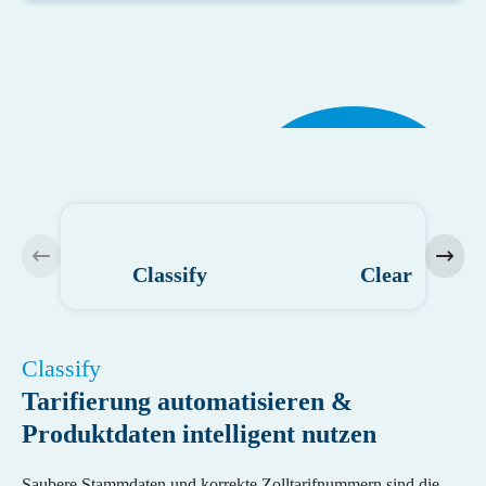
Classify
Ship
Predict
Shipping
Tax
Platform
Return
Classify
Clear
Classify
Tarifierung automatisieren &
Produktdaten intelligent nutzen
Saubere Stammdaten und korrekte Zolltarifnummern sind die