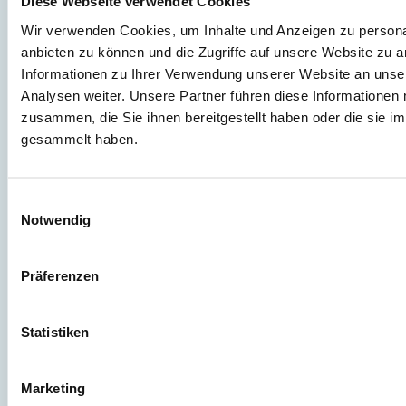
Diese Webseite verwendet Cookies
Wir verwenden Cookies, um Inhalte und Anzeigen zu personal
anbieten zu können und die Zugriffe auf unsere Website zu 
Informationen zu Ihrer Verwendung unserer Website an unse
Telefon
Analysen weiter. Unsere Partner führen diese Informationen
zusammen, die Sie ihnen bereitgestellt haben oder die sie 
gesammelt haben.
Anfrage
*
Einwilligungsauswahl
Notwendig
Präferenzen
Statistiken
MS Direct benötigt die Kontaktinformationen, die du uns zur Verfügung
stellst, um dich bezüglich unserer Produkte und Dienstleistungen zu
kontaktieren. Du kannst dich jederzeit von diesen Benachrichtigungen
abmelden. Informationen zum Abbestellen sowie unsere
Marketing
Datenschutzpraktiken und unsere Verpflichtung zum Schutz deiner