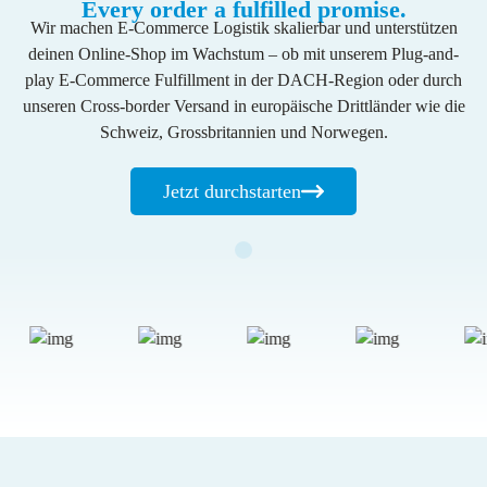
Kontakt / Support
Every order a fulfilled promise.
Englisch
Deutsch
Wachsende Brands
Wir machen E-Commerce Logistik skalierbar und unterstützen
Funktionen
Partner
deinen Online-Shop im Wachstum – ob mit unserem Plug-and-
Supplement
Systeme integrieren
play E-Commerce Fulfillment in der DACH-Region oder durch
Unsere Partner für Logistik, Versand,
Fashion
International versenden
Marktplätze und Integrationen.
unseren Cross-border Versand in europäische Drittländer wie die
Zoll & Steuern automatisieren
Schweiz, Grossbritannien und Norwegen.
Integration
Länder
Übersicht
Rücksendungen lokal managen
Schweiz
Management & Team
Jetzt durchstarten
Shopify
Versand optimieren
Deutschland
Unser Team für deinen Erfolg.
WooCommerce
Länder-Guides
Presta
Schweiz
Shopware
UK
Adobe Commerce
Preise
Fulfillment Kalkulator