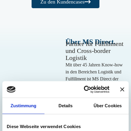
Zu den Kundencases
Über MS Direct.
Partner für Fulfillment
und Cross-border
Logistik
Mit über 45 Jahren Know-how
in den Bereichen Logistik und
Fulfillment ist MS Direct der
ideale Partner für den E-
Commerce. Dank unserer
langjährigen Expertise und dem
Zustimmung
Details
Über Cookies
Einsatz von mehr als 600
hochqualifizierten
Mitarbeitenden können wir
Diese Webseite verwendet Cookies
sicherstellen, dass du dich voll