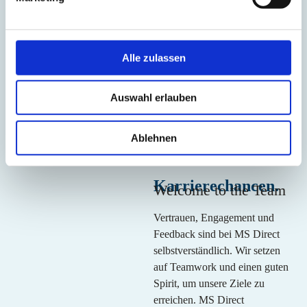
aktiv dazu bei, dass E-Commerce und Umweltschutz Hand in
Hand gehen. Von der effizienten Lagerhaltung über den
klimaneutralen Versand bis hin zur umweltfreundlichen
Abwicklung von Retouren.
Alle zulassen
Mehr erfahren
Auswahl erlauben
Ablehnen
Karrierechancen.
Welcome to the Team
Vertrauen, Engagement und
Feedback sind bei MS Direct
selbstverständlich. Wir setzen
auf Teamwork und einen guten
Spirit, um unsere Ziele zu
erreichen. MS Direct