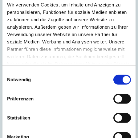
und ganz auf das Wachstum
Wir verwenden Cookies, um Inhalte und Anzeigen zu
deines Unternehmens
personalisieren, Funktionen für soziale Medien anbieten
konzentrieren kannst, während
zu können und die Zugriffe auf unsere Website zu
wir uns um alle logistischen
analysieren. Außerdem geben wir Informationen zu Ihrer
Herausforderungen kümmern.
Verwendung unserer Website an unsere Partner für
soziale Medien, Werbung und Analysen weiter. Unsere
Partner führen diese Informationen möglicherweise mit
Mehr erfahren
weiteren Daten zusammen, die Sie ihnen bereitgestellt
haben oder die sie im Rahmen Ihrer Nutzung der Dienste
gesammelt haben.
Einwilligungsauswahl
Notwendig
Präferenzen
Nachhaltiger E-Commerce.
Klimaneutrale Logistik und Fulfillment
Services
Statistiken
Nur Kompensation allein genügt uns nicht. Bei MS Direct
setzen wir auf Reduktion! Mit unserem ganzheitlichen Ansatz
betrachten wir die gesamte Wertschöpfungskette und tragen
Marketing