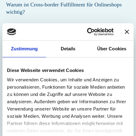
Warum ist Cross-border Fulfillment für Onlineshops
wichtig?
Es ermöglicht Händlern, internationale Märkte zu erschliessen
und das Wachstum zu steigern. Gleichzeitig sorgt eine effiziente
Abwicklung für bessere Kundenerlebnisse im Ausland.
Zustimmung
Details
Über Cookies
Wie kann Cross-border Fulfillment optimiert werden?
Durch lokale Lagerstandorte, automatisierte Zollprozesse und
Diese Webseite verwendet Cookies
die Zusammenarbeit mit erfahrenen Logistik- und
Wir verwenden Cookies, um Inhalte und Anzeigen zu
Versanddienstleistern. Auch die Nutzung von Multi-Carrier-
personalisieren, Funktionen für soziale Medien anbieten
Strategien kann Kosten und Lieferzeiten optimieren.
zu können und die Zugriffe auf unsere Website zu
analysieren. Außerdem geben wir Informationen zu Ihrer
Weiterführende Links:
Verwendung unserer Website an unsere Partner für
EORI-Nummer
soziale Medien, Werbung und Analysen weiter. Unsere
Partner führen diese Informationen möglicherweise mit
HS-Code
weiteren Daten zusammen, die Sie ihnen bereitgestellt