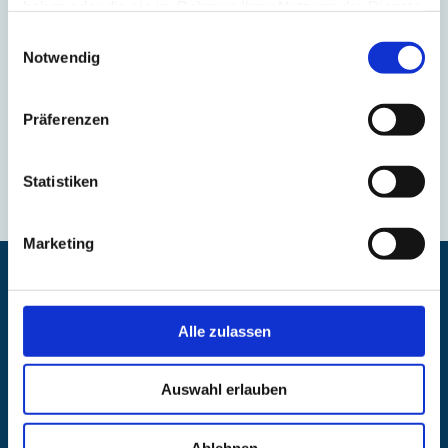
haben oder die sie im Rahmen Ihrer Nutzung der Dienste
Zollabfertigung
gesammelt haben.
Einwilligungsauswahl
Notwendig
Präferenzen
Statistiken
Marketing
Alle zulassen
Starte mit uns durch!
Kostenloses Angebot.
Auswahl erlauben
Ablehnen