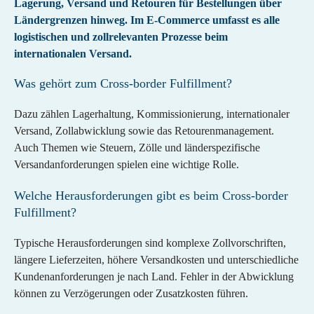
Lagerung, Versand und Retouren für Bestellungen über
Kontakt / Support
Wachsende Brands
Funktionen
Ländergrenzen hinweg. Im E-Commerce umfasst es alle
Partner
logistischen und zollrelevanten Prozesse beim
Supplement
Systeme integrieren
Unsere Partner für Logistik, Versand,
internationalen Versand.
Fashion
International versenden
Marktplätze und Integrationen.
Was gehört zum Cross-border Fulfillment?
Zoll & Steuern automatisieren
Integration
Länder
Übersicht
Rücksendungen lokal managen
Schweiz
Management & Team
Dazu zählen Lagerhaltung, Kommissionierung, internationaler
Shopify
Versand optimieren
Deutschland
Unser Team für deinen Erfolg.
Versand, Zollabwicklung sowie das Retourenmanagement.
Auch Themen wie Steuern, Zölle und länderspezifische
WooCommerce
Länder-Guides
Versandanforderungen spielen eine wichtige Rolle.
Presta
Schweiz
Welche Herausforderungen gibt es beim Cross-border
Shopware
UK
Fulfillment?
Adobe Commerce
Preise
Typische Herausforderungen sind komplexe Zollvorschriften,
längere Lieferzeiten, höhere Versandkosten und unterschiedliche
Fulfillment Kalkulator
Kundenanforderungen je nach Land. Fehler in der Abwicklung
können zu Verzögerungen oder Zusatzkosten führen.