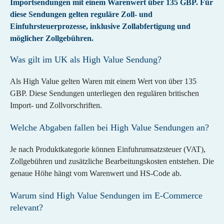
Importsendungen mit einem Warenwert über 135 GBP. Für
Kontakt / Support
Wachsende Brands
Funktionen
diese Sendungen gelten reguläre Zoll- und
Partner
Einfuhrsteuerprozesse, inklusive Zollabfertigung und
Supplement
Systeme integrieren
Unsere Partner für Logistik, Versand,
möglicher Zollgebühren.
Fashion
International versenden
Marktplätze und Integrationen.
Was gilt im UK als High Value Sendung?
Zoll & Steuern automatisieren
Integration
Länder
Übersicht
Rücksendungen lokal managen
Schweiz
Management & Team
Als High Value gelten Waren mit einem Wert von über 135
Shopify
Versand optimieren
Deutschland
Unser Team für deinen Erfolg.
GBP. Diese Sendungen unterliegen den regulären britischen
Import- und Zollvorschriften.
WooCommerce
Länder-Guides
Presta
Schweiz
Welche Abgaben fallen bei High Value Sendungen an?
Shopware
UK
Je nach Produktkategorie können Einfuhrumsatzsteuer (VAT),
Adobe Commerce
Zollgebühren und zusätzliche Bearbeitungskosten entstehen. Die
Preise
genaue Höhe hängt vom Warenwert und HS-Code ab.
Fulfillment Kalkulator
Warum sind High Value Sendungen im E-Commerce
relevant?