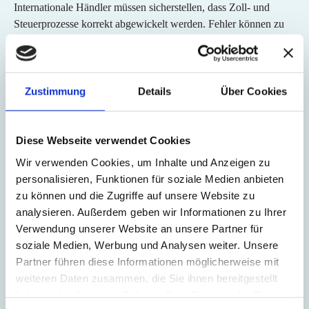
Internationale Händler müssen sicherstellen, dass Zoll- und
Steuerprozesse korrekt abgewickelt werden. Fehler können zu
Verzögerungen, Zusatzkosten oder Problemen bei der
Zustellung führen.
Welche Informationen sind für High Value Sendungen
Zustimmung
Details
Über Cookies
erforderlich?
Wichtige Angaben sind Handelsrechnung, Warenwert, HS-
Diese Webseite verwendet Cookies
Code, Ursprungsland und Empfängerdaten. Vollständige und
Wir verwenden Cookies, um Inhalte und Anzeigen zu
korrekte Dokumente beschleunigen die Zollabfertigung.
personalisieren, Funktionen für soziale Medien anbieten
zu können und die Zugriffe auf unsere Website zu
Weiterführende Links:
analysieren. Außerdem geben wir Informationen zu Ihrer
Verwendung unserer Website an unsere Partner für
HS-Code
soziale Medien, Werbung und Analysen weiter. Unsere
Low Value (UK)
Partner führen diese Informationen möglicherweise mit
weiteren Daten zusammen, die Sie ihnen bereitgestellt
Zollabfertigung
haben oder die sie im Rahmen Ihrer Nutzung der Dienste