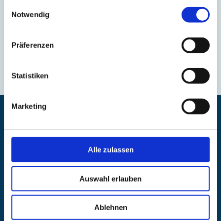
gesammelt haben.
Einwilligungsauswahl
Notwendig
Präferenzen
Statistiken
Marketing
Starte mit uns durch!
Alle zulassen
Kostenloses Angebot.
Auswahl erlauben
Kostenloses Angebot anfragen
Ablehnen
Vertrieb kontaktieren