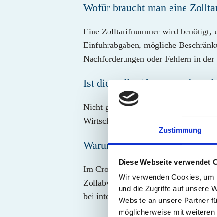
Wofür braucht man eine Zollt
Eine Zolltarifnummer wird benötigt, 
Einfuhrabgaben, mögliche Beschränku
Nachforderungen oder Fehlern in de
Ist die Zolltarifnummer das 
Nicht ganz. Der HS-Code bildet die i
Wirtschaftsraum weiter ergänzt werd
Zustimmung
Warum ist die richtige Zollt
Diese Webseite verwendet 
Im Cross-Border E-Commerce sorgt di
Wir verwenden Cookies, um I
Zollabwicklung. Falsche Angaben kön
und die Zugriffe auf unsere 
bei internationalen Sendungen ist ei
Website an unsere Partner fü
möglicherweise mit weiteren