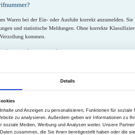
arifnummer?
um Waren bei der Ein- oder Ausfuhr korrekt anzumelden. Sie b
ngen und statistische Meldungen. Ohne korrekte Klassifizie
r Verzollung kommen.
Gleiche wie die HS-Code-Nummer?
nternationale Basis der Warenklassifizierung, während die Zo
en kann. Im Sprachgebrauch werden beide Begriffe jedoch häu
Details
arifnummer im E-Commerce wichtig?
Cookies
e richtige Zolltarifnummer für eine korrekte Berechnung vo
nhalte und Anzeigen zu personalisieren, Funktionen für soziale
nen zu Lieferverzögerungen, zusätzlichen Kosten oder Probl
Website zu analysieren. Außerdem geben wir Informationen zu I
ne saubere Wareneinreihung deshalb entscheidend.
r soziale Medien, Werbung und Analysen weiter. Unsere Partner
 Daten zusammen, die Sie ihnen bereitgestellt haben oder die s