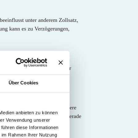
eeinflusst unter anderem Zollsatz,
rung kann es zu Verzögerungen,
lltarifnummer je nach Land oder
fig ähnlich verwendet.
Über Cookies
n Abgaben und eine reibungslosere
 Medien anbieten zu können
emen bei der Einfuhr führen. Gerade
hrer Verwendung unserer
 führen diese Informationen
ie im Rahmen Ihrer Nutzung