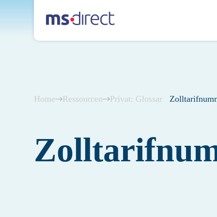
Home
Ressourcen
Privat: Glossar
Zolltarifnum
Zolltarifnu