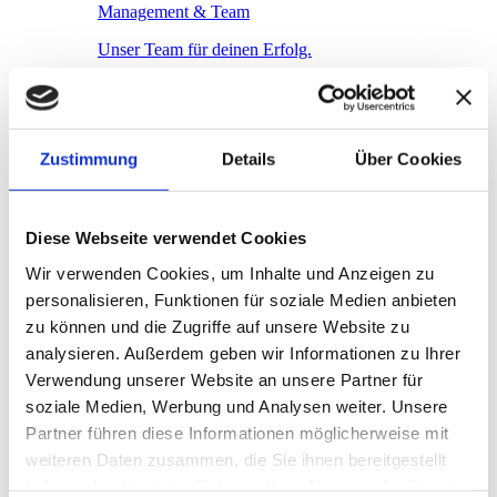
Management & Team
Unser Team für deinen Erfolg.
Ressourcen
zurück
Zustimmung
Details
Über Cookies
Blog
Diese Webseite verwendet Cookies
Newsletter
Wir verwenden Cookies, um Inhalte und Anzeigen zu
personalisieren, Funktionen für soziale Medien anbieten
zu können und die Zugriffe auf unsere Website zu
Presse
analysieren. Außerdem geben wir Informationen zu Ihrer
Verwendung unserer Website an unsere Partner für
soziale Medien, Werbung und Analysen weiter. Unsere
Partner
Partner führen diese Informationen möglicherweise mit
weiteren Daten zusammen, die Sie ihnen bereitgestellt
Kontakt / Support
haben oder die sie im Rahmen Ihrer Nutzung der Dienste