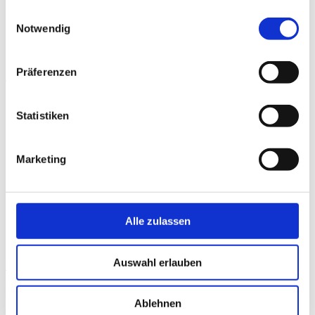
gesammelt haben.
Einwilligungsauswahl
Karriere
Notwendig
Präferenzen
Angebot anfragen
Statistiken
Marketing
Alle zulassen
Auswahl erlauben
Home
Ressourcen
Ablehnen
Privat: Glossar