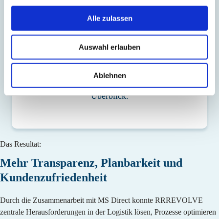
Die Zusammenarbeit mit MS Direct
Alle zulassen
funktioniert im Alltag sehr verlässlich.
Besonders schätzen wir die schnelle
Auswahl erlauben
Verarbeitung im Wareneingang und die
klare Transparenz in den Abläufen. So
können wir unsere Prozesse besser
Ablehnen
planen und haben jederzeit den
Überblick.
Das Resultat:
Mehr Transparenz, Planbarkeit und
Kundenzufriedenheit
Durch die Zusammenarbeit mit MS Direct konnte RRREVOLVE
zentrale Herausforderungen in der Logistik lösen, Prozesse optimieren