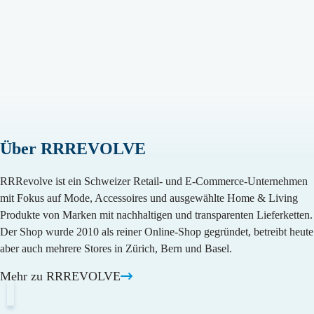
Kontakt / Support
Englisch
Deutsch
Wachsende Brands
Funktionen
Partner
Supplement
Systeme integrieren
Unsere Partner für Logistik, Versand,
Fashion
International versenden
Marktplätze und Integrationen.
Zoll & Steuern automatisieren
Integration
Länder
Übersicht
Rücksendungen lokal managen
Schweiz
Management & Team
Shopify
Versand optimieren
Deutschland
Unser Team für deinen Erfolg.
Über RRREVOLVE
WooCommerce
Länder-Guides
Presta
Schweiz
RRRevolve ist ein Schweizer Retail- und E-Commerce-Unternehmen
Shopware
UK
mit Fokus auf Mode, Accessoires und ausgewählte Home & Living
Produkte von Marken mit nachhaltigen und transparenten Lieferketten.
Adobe Commerce
Der Shop wurde 2010 als reiner Online-Shop gegründet, betreibt heute
Preise
aber auch mehrere Stores in Zürich, Bern und Basel.
Fulfillment Kalkulator
Mehr zu RRREVOLVE